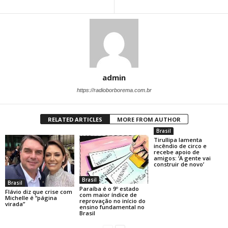
admin
https://radioborborema.com.br
RELATED ARTICLES
MORE FROM AUTHOR
Brasil
Tirullipa lamenta
incêndio de circo e
recebe apoio de
amigos: ‘A gente vai
construir de novo’
Brasil
Brasil
Paraíba é o 9º estado
Flávio diz que crise com
com maior índice de
Michelle é “página
reprovação no início do
virada”
ensino fundamental no
Brasil