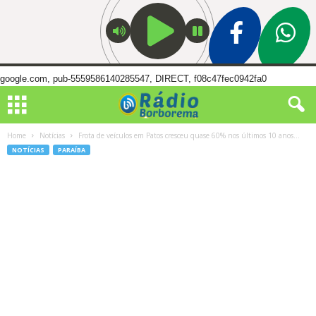
google.com, pub-5559586140285547, DIRECT, f08c47fec0942fa0
Home
Notícias
Frota de veículos em Patos cresceu quase 60% nos últimos 10 anos...
NOTÍCIAS
PARAÍBA