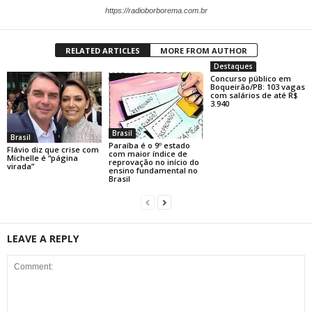
https://radioborborema.com.br
RELATED ARTICLES
MORE FROM AUTHOR
Destaques
Concurso público em
Boqueirão/PB: 103 vagas
com salários de até R$
3.940
Brasil
Brasil
Paraíba é o 9º estado
Flávio diz que crise com
com maior índice de
Michelle é “página
reprovação no início do
virada”
ensino fundamental no
Brasil
LEAVE A REPLY