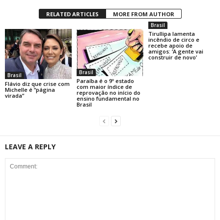
RELATED ARTICLES
MORE FROM AUTHOR
Brasil
Tirullipa lamenta
incêndio de circo e
recebe apoio de
amigos: ‘A gente vai
construir de novo’
Brasil
Brasil
Paraíba é o 9º estado
Flávio diz que crise com
com maior índice de
Michelle é “página
reprovação no início do
virada”
ensino fundamental no
Brasil
LEAVE A REPLY