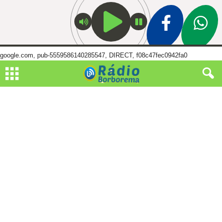
google.com, pub-5559586140285547, DIRECT, f08c47fec0942fa0