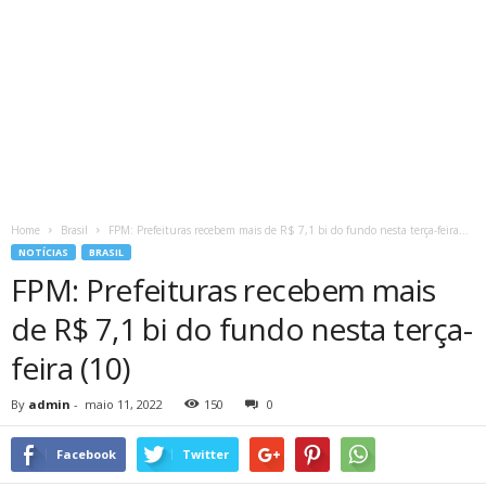
Home
Brasil
FPM: Prefeituras recebem mais de R$ 7,1 bi do fundo nesta terça-feira...
NOTÍCIAS
BRASIL
FPM: Prefeituras recebem mais
de R$ 7,1 bi do fundo nesta terça-
feira (10)
By
admin
-
maio 11, 2022
150
0
Facebook
Twitter