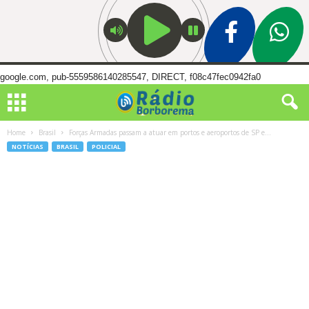
google.com, pub-5559586140285547, DIRECT, f08c47fec0942fa0
Home
Brasil
Forças Armadas passam a atuar em portos e aeroportos de SP e...
NOTÍCIAS
BRASIL
POLICIAL