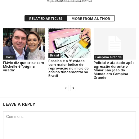
https://radioborborema.com.br
RELATED ARTICLES
MORE FROM AUTHOR
Brasil
Brasil
Campina Grande
Paraíba é o 9º estado
Flávio diz que crise com
Policial é afastado após
com maior índice de
Michelle é “página
agressão durante o
reprovação no início do
virada”
Maior São João do
ensino fundamental no
Mundo em Campina
Brasil
Grande
LEAVE A REPLY