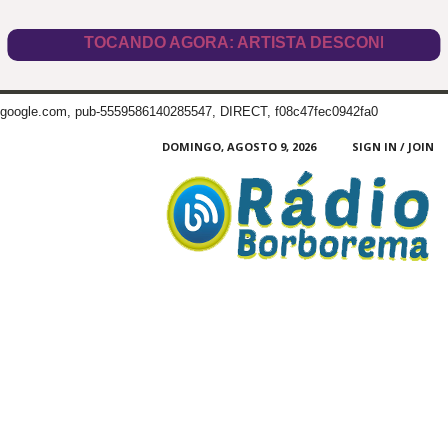
google.com, pub-5559586140285547, DIRECT, f08c47fec0942fa0
DOMINGO, AGOSTO 9, 2026
SIGN IN / JOIN
Radio
Borborema