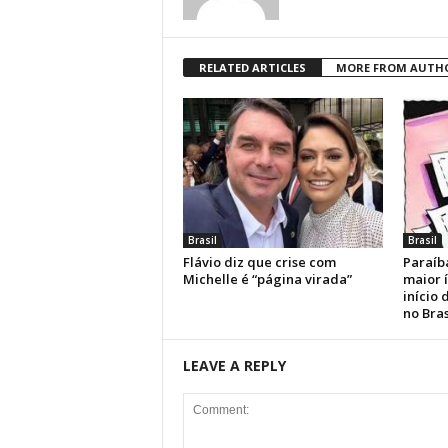
RELATED ARTICLES
MORE FROM AUTH
Brasil
Brasil
Flávio diz que crise com
Paraíb
Michelle é “página virada”
maior 
início
no Bras
LEAVE A REPLY