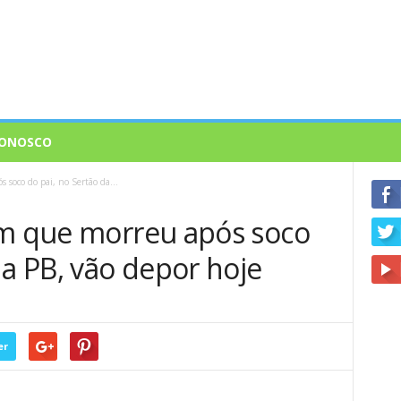
CONOSCO
 soco do pai, no Sertão da...
em que morreu após soco
da PB, vão depor hoje
er