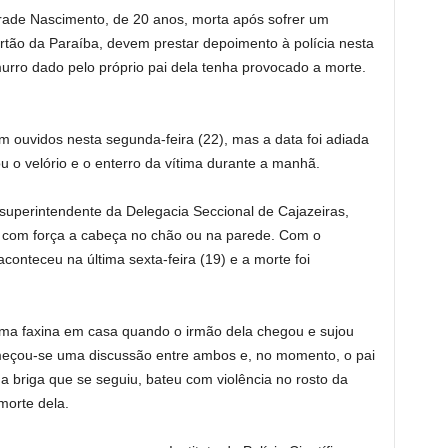
rade Nascimento, de 20 anos, morta após sofrer um
rtão da Paraíba, devem prestar depoimento à polícia nesta
murro dado pelo próprio pai dela tenha provocado a morte.
am ouvidos nesta segunda-feira (22), mas a data foi adiada
ou o velório e o enterro da vítima durante a manhã.
 superintendente da Delegacia Seccional de Cajazeiras,
do com força a cabeça no chão ou na parede. Com o
conteceu na última sexta-feira (19) e a morte foi
ma faxina em casa quando o irmão dela chegou e sujou
meçou-se uma discussão entre ambos e, no momento, o pai
na briga que se seguiu, bateu com violência no rosto da
morte dela.