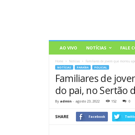
AO VIVO
NOTÍCIAS
FALE 
Home
Notícias
Familiares de jovem que morreu após
NOTÍCIAS
PARAÍBA
POLICIAL
Familiares de jov
do pai, no Sertão 
By
admin
-
agosto 23, 2022
152
0
SHARE
Facebook
Twitt