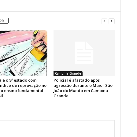
OR
Campina Grande
a é o 9º estado com
Policial é afastado após
índice de reprovação no
agressão durante o Maior São
 do ensino fundamental
João do Mundo em Campina
il
Grande