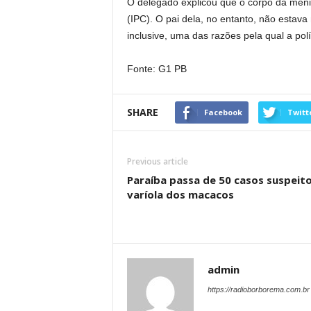
O delegado explicou que o corpo da menin
(IPC). O pai dela, no entanto, não estava
inclusive, uma das razões pela qual a pol
Fonte: G1 PB
SHARE
Facebook
Twitt
Previous article
Paraíba passa de 50 casos suspeit
varíola dos macacos
admin
https://radioborborema.com.br