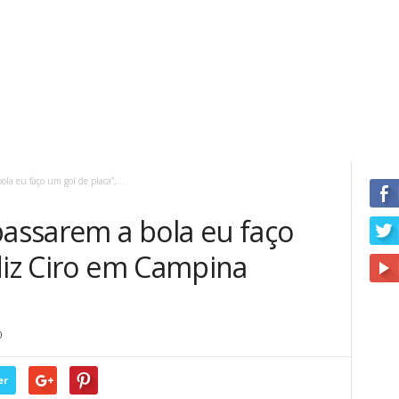
ola eu faço um gol de placa”,...
passarem a bola eu faço
diz Ciro em Campina
0
er