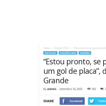
Home
Eleições 2022
“Estou pronto, se passarem a b
NOTÍCIAS
ELEIÇÕES 2022
PARAÍBA
“Estou pronto, se 
um gol de placa”, 
Grande
By
admin
-
setembro 16, 2022
103
SHARE
Facebook
Twitt