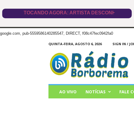
google.com, pub-5559586140285547, DIRECT, f08c47fec0942fa0
QUINTA-FEIRA, AGOSTO 6, 2026
SIGN IN / JO
Radio
Borborema
AO VIVO
NOTÍCIAS
FALE 