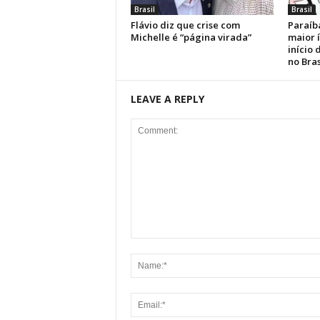
Brasil
Brasil
Flávio diz que crise com
Paraíb
Michelle é “página virada”
maior 
início
no Bras
LEAVE A REPLY