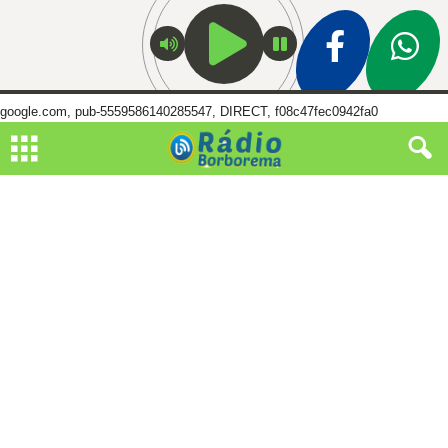
google.com, pub-5559586140285547, DIRECT, f08c47fec0942fa0