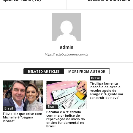
admin
https://radioborborema.com.br
RELATED ARTICLES
MORE FROM AUTHOR
Brasil
Tirullipa lamenta
incêndio de circo e
recebe apoio de
amigos: ‘A gente vai
construir de novo’
Brasil
Brasil
Paraíba é o 9º estado
Flávio diz que crise com
com maior índice de
Michelle é “página
reprovação no início do
virada”
ensino fundamental no
Brasil