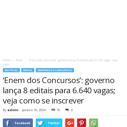
Home
Brasil
‘Enem dos Concursos’: governo lança 8 editais para 6.640 vagas; veja
como...
NOTÍCIAS
BRASIL
EMPREGOS E CONCURSOS
‘Enem dos Concursos’: governo
lança 8 editais para 6.640 vagas;
veja como se inscrever
By
admin
-
janeiro 10, 2024
76
0
Facebook
Twitter