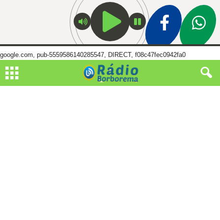
google.com, pub-5559586140285547, DIRECT, f08c47fec0942fa0