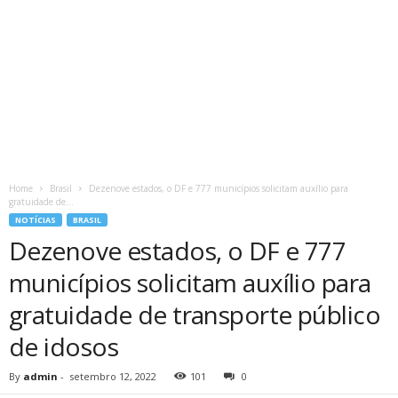
Home
Brasil
Dezenove estados, o DF e 777 municípios solicitam auxílio para
gratuidade de...
NOTÍCIAS
BRASIL
Dezenove estados, o DF e 777
municípios solicitam auxílio para
gratuidade de transporte público
de idosos
By
admin
-
setembro 12, 2022
101
0