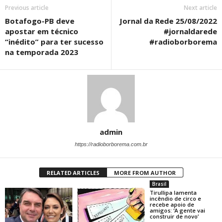
Previous article
Next article
Botafogo-PB deve
Jornal da Rede 25/08/2022
apostar em técnico
#jornaldarede
“inédito” para ter sucesso
#radioborborema
na temporada 2023
admin
https://radioborborema.com.br
RELATED ARTICLES
MORE FROM AUTHOR
Brasil
Tirullipa lamenta
incêndio de circo e
recebe apoio de
amigos: ‘A gente vai
construir de novo’