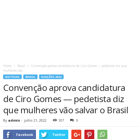
Home
Brasil
Convenção aprova candidatura de Ciro Gomes — pedetista diz que
mulheres vão...
NOTÍCIAS
BRASIL
ELEIÇÕES 2022
Convenção aprova candidatura
de Ciro Gomes — pedetista diz
que mulheres vão salvar o Brasil
By
admin
-
julho 21, 2022
107
0
Facebook
Twitter