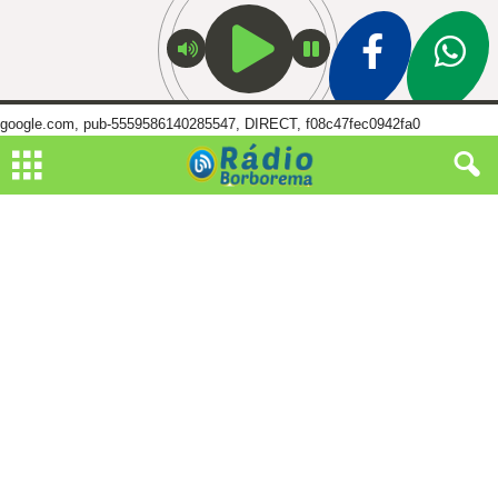
google.com, pub-5559586140285547, DIRECT, f08c47fec0942fa0