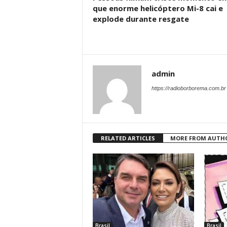
que enorme helicóptero Mi-8 cai e
explode durante resgate
admin
https://radioborborema.com.br
RELATED ARTICLES
MORE FROM AUTH
Brasil
Brasil