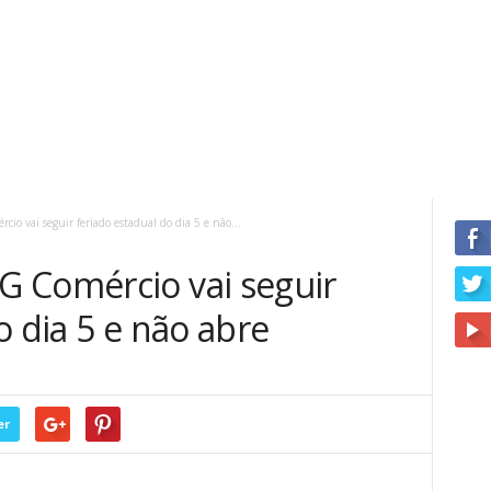
o vai seguir feriado estadual do dia 5 e não...
 Comércio vai seguir
o dia 5 e não abre
er