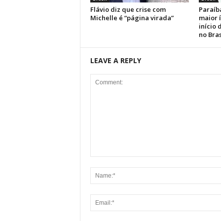
Flávio diz que crise com
Paraíb
Michelle é “página virada”
maior 
início
no Bras
LEAVE A REPLY