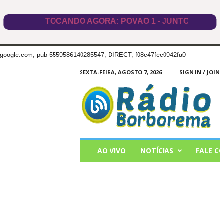
google.com, pub-5559586140285547, DIRECT, f08c47fec0942fa0
SEXTA-FEIRA, AGOSTO 7, 2026
SIGN IN / JOIN
Radio
Borborema
AO VIVO
NOTÍCIAS
FALE 