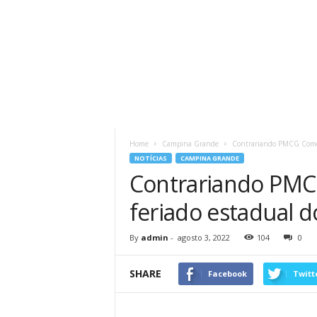
Home
Campina Grande
Contrariando PMCG Comérci
NOTÍCIAS
CAMPINA GRANDE
Contrariando PMCG
feriado estadual d
By
admin
-
agosto 3, 2022
104
0
SHARE
Facebook
Twitt