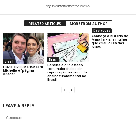
https://radioborborema.com.br
RELATED ARTICLES
MORE FROM AUTHOR
Destaques
Conheça a história de
Anna Jarvis, a mulher
que criou o Dia das
Mães
Brasil
Brasil
Paraíba é o 9º estado
Flávio diz que crise com
com maior índice de
Michelle é “página
reprovação no início do
virada”
ensino fundamental no
Brasil
LEAVE A REPLY