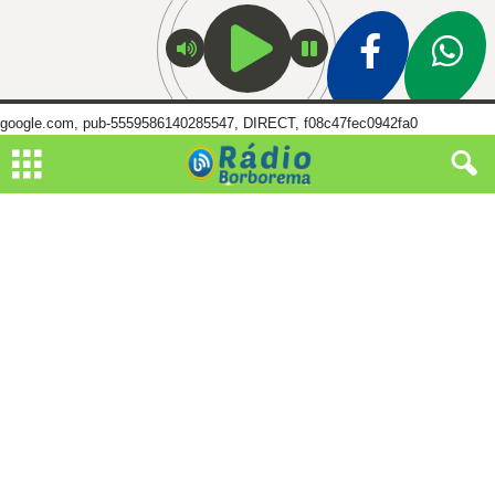
google.com, pub-5559586140285547, DIRECT, f08c47fec0942fa0