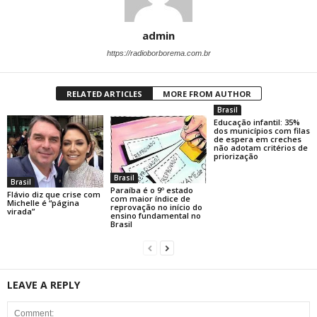
admin
https://radioborborema.com.br
RELATED ARTICLES
MORE FROM AUTHOR
Brasil
Educação infantil: 35%
dos municípios com filas
de espera em creches
não adotam critérios de
priorização
Brasil
Brasil
Paraíba é o 9º estado
Flávio diz que crise com
com maior índice de
Michelle é “página
reprovação no início do
virada”
ensino fundamental no
Brasil
LEAVE A REPLY