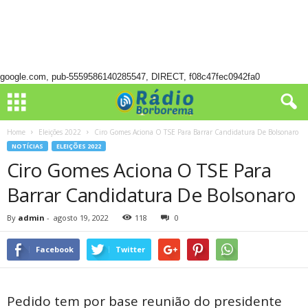
google.com, pub-5559586140285547, DIRECT, f08c47fec0942fa0
Home
Eleições 2022
Ciro Gomes Aciona O TSE Para Barrar Candidatura De Bolsonaro
NOTÍCIAS
ELEIÇÕES 2022
Ciro Gomes Aciona O TSE Para
Barrar Candidatura De Bolsonaro
By
admin
-
agosto 19, 2022
118
0
Facebook
Twitter
Pedido tem por base reunião do presidente