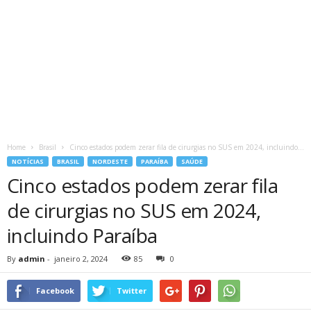
Home
Brasil
Cinco estados podem zerar fila de cirurgias no SUS em 2024, incluindo...
NOTÍCIAS
BRASIL
NORDESTE
PARAÍBA
SAÚDE
Cinco estados podem zerar fila
de cirurgias no SUS em 2024,
incluindo Paraíba
By
admin
-
janeiro 2, 2024
85
0
Facebook
Twitter