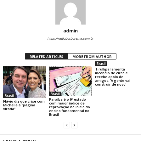
admin
https://radioborborema.com.br
RELATED ARTICLES
MORE FROM AUTHOR
Brasil
Tirullipa lamenta
incêndio de circo e
recebe apoio de
amigos: ‘A gente vai
construir de novo’
Brasil
Brasil
Paraíba é o 9º estado
Flávio diz que crise com
com maior índice de
Michelle é “página
reprovação no início do
virada”
ensino fundamental no
Brasil