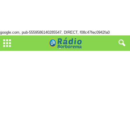
google.com, pub-5559586140285547, DIRECT, f08c47fec0942fa0