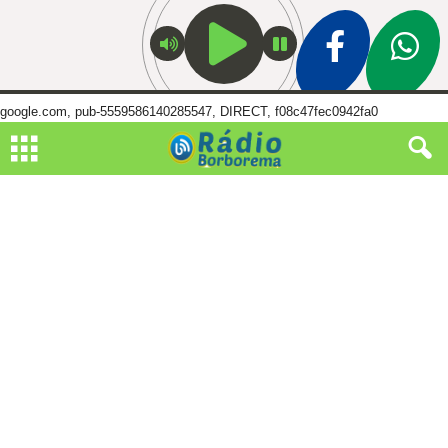
google.com, pub-5559586140285547, DIRECT, f08c47fec0942fa0