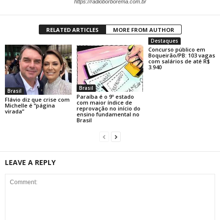
https://radioborborema.com.br
RELATED ARTICLES
MORE FROM AUTHOR
Destaques
Concurso público em
Boqueirão/PB: 103 vagas
com salários de até R$
3.940
Brasil
Brasil
Paraíba é o 9º estado
Flávio diz que crise com
com maior índice de
Michelle é “página
reprovação no início do
virada”
ensino fundamental no
Brasil
LEAVE A REPLY