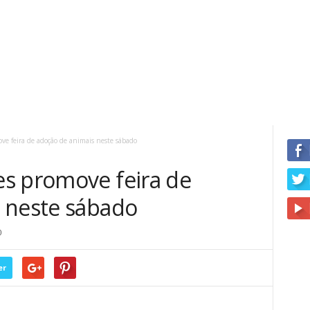
e feira de adoção de animais neste sábado
s promove feira de
 neste sábado
0
er