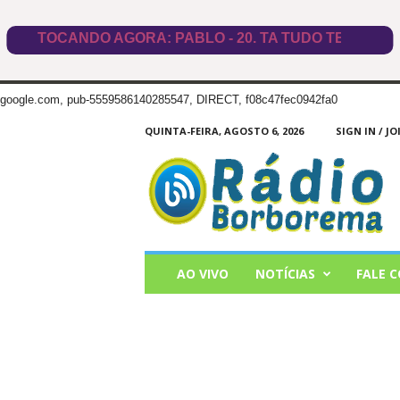
google.com, pub-5559586140285547, DIRECT, f08c47fec0942fa0
QUINTA-FEIRA, AGOSTO 6, 2026
SIGN IN / JO
Radio
Borborema
AO VIVO
NOTÍCIAS
FALE 