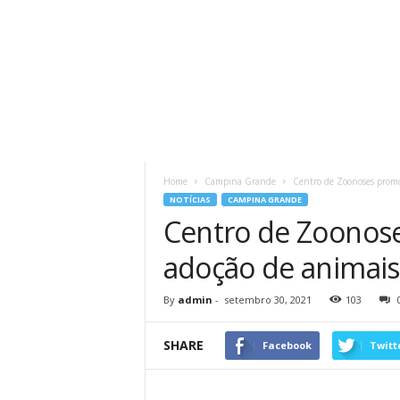
Home
Campina Grande
Centro de Zoonoses promov
NOTÍCIAS
CAMPINA GRANDE
Centro de Zoonose
adoção de animais
By
admin
-
setembro 30, 2021
103
SHARE
Facebook
Twitt