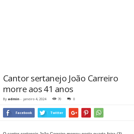
Cantor sertanejo João Carreiro
morre aos 41 anos
By
admin
-
janeiro 4, 2024
70
0
Facebook
Twitter
O cantor sertanejo João Carreiro morreu nesta quarta-feira (3),