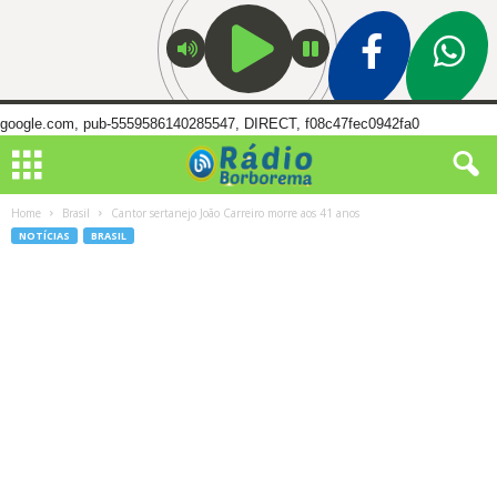
google.com, pub-5559586140285547, DIRECT, f08c47fec0942fa0
Home
Brasil
Cantor sertanejo João Carreiro morre aos 41 anos
NOTÍCIAS
BRASIL