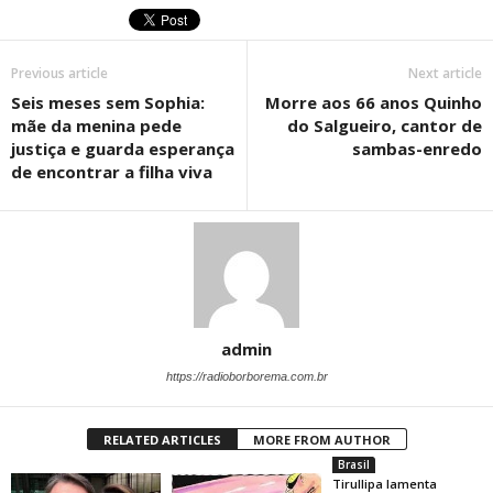
Previous article
Next article
Seis meses sem Sophia:
Morre aos 66 anos Quinho
mãe da menina pede
do Salgueiro, cantor de
justiça e guarda esperança
sambas-enredo
de encontrar a filha viva
admin
https://radioborborema.com.br
RELATED ARTICLES
MORE FROM AUTHOR
Brasil
Tirullipa lamenta