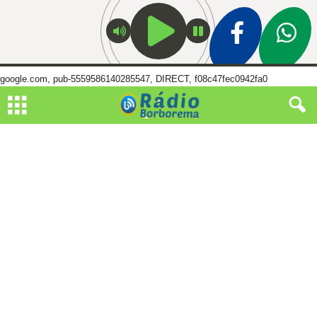
google.com, pub-5559586140285547, DIRECT, f08c47fec0942fa0