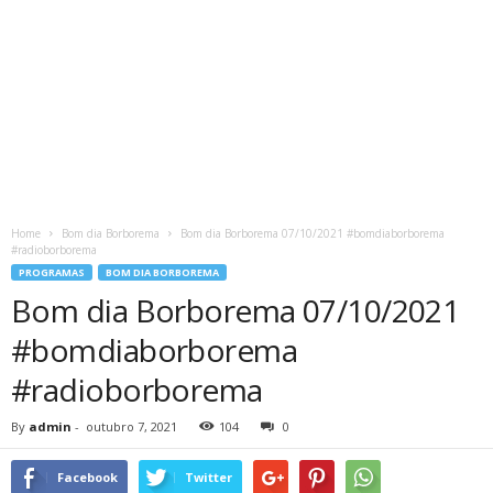
Home
Bom dia Borborema
Bom dia Borborema 07/10/2021 #bomdiaborborema
#radioborborema
PROGRAMAS
BOM DIA BORBOREMA
Bom dia Borborema 07/10/2021
#bomdiaborborema
#radioborborema
By
admin
-
outubro 7, 2021
104
0
Facebook
Twitter