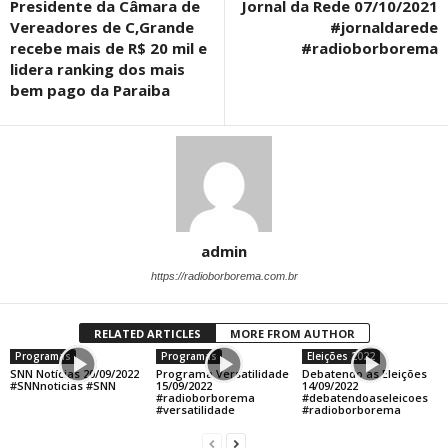
Presidente da Câmara de
Jornal da Rede 07/10/2021
Vereadores de C,Grande
#jornaldarede
recebe mais de R$ 20 mil e
#radioborborema
lidera ranking dos mais
bem pago da Paraiba
admin
https://radioborborema.com.br
RELATED ARTICLES
MORE FROM AUTHOR
Programas
Programas
Eleições 2022
SNN Notícias 20/09/2022
Programa Versatilidade
Debatendo as Eleições
#SNNnoticias #SNN
15/09/2022
14/09/2022
#radioborborema
#debatendoaseleicoes
#versatilidade
#radioborborema