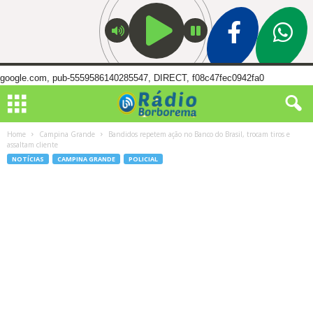
google.com, pub-5559586140285547, DIRECT, f08c47fec0942fa0
Home
Campina Grande
Bandidos repetem ação no Banco do Brasil, trocam tiros e
assaltam cliente
NOTÍCIAS
CAMPINA GRANDE
POLICIAL