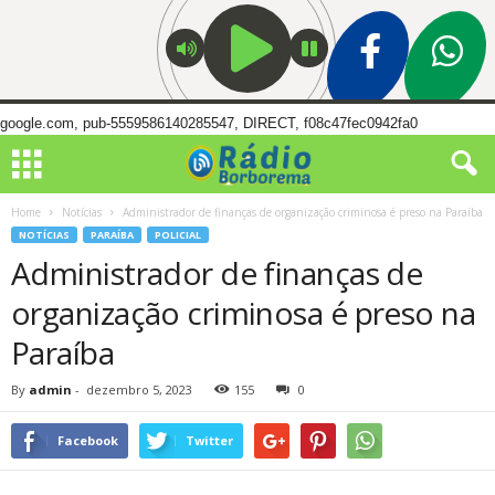
google.com, pub-5559586140285547, DIRECT, f08c47fec0942fa0
Home
Notícias
Administrador de finanças de organização criminosa é preso na Paraíba
NOTÍCIAS
PARAÍBA
POLICIAL
Administrador de finanças de
organização criminosa é preso na
Paraíba
By
admin
-
dezembro 5, 2023
155
0
Facebook
Twitter