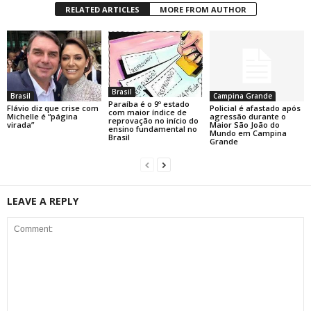
RELATED ARTICLES
MORE FROM AUTHOR
Brasil
Brasil
Campina Grande
Paraíba é o 9º estado
Flávio diz que crise com
Policial é afastado após
com maior índice de
Michelle é “página
agressão durante o
reprovação no início do
virada”
Maior São João do
ensino fundamental no
Mundo em Campina
Brasil
Grande
LEAVE A REPLY