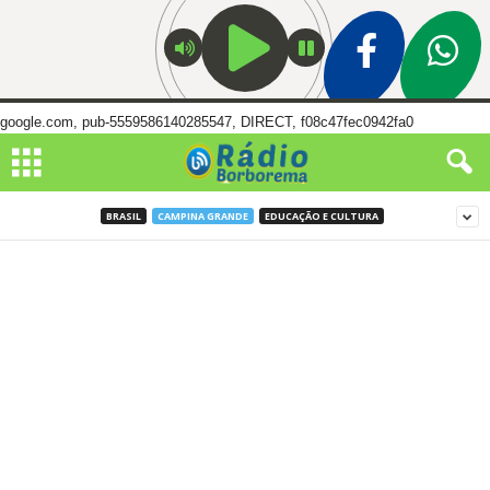
google.com, pub-5559586140285547, DIRECT, f08c47fec0942fa0
BRASIL
CAMPINA GRANDE
EDUCAÇÃO E CULTURA