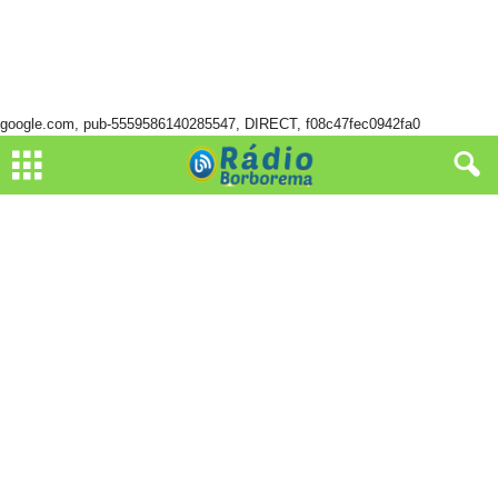
google.com, pub-5559586140285547, DIRECT, f08c47fec0942fa0