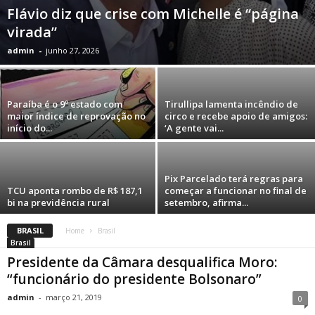
Flávio diz que crise com Michelle é “página
virada”
admin
-
junho 27, 2026
Paraíba é o 9º estado com
Tirullipa lamenta incêndio de
maior índice de reprovação no
circo e recebe apoio de amigos:
início do...
‘A gente vai...
Pix Parcelado terá regras para
TCU aponta rombo de R$ 187,1
começar a funcionar no final de
bi na previdência rural
setembro, afirma...
BRASIL
Home
Brasil
Brasil
Presidente da Câmara desqualifica Moro:
“funcionário do presidente Bolsonaro”
admin
-
março 21, 2019
0